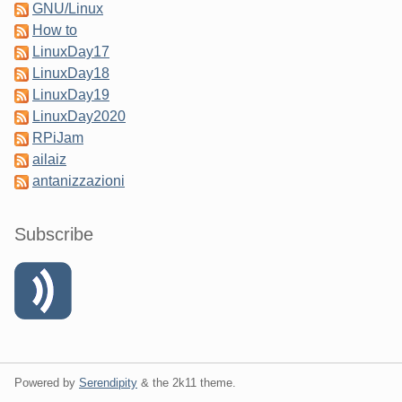
GNU/Linux
How to
LinuxDay17
LinuxDay18
LinuxDay19
LinuxDay2020
RPiJam
ailaiz
antanizzazioni
Subscribe
Powered by
Serendipity
& the
2k11
theme.