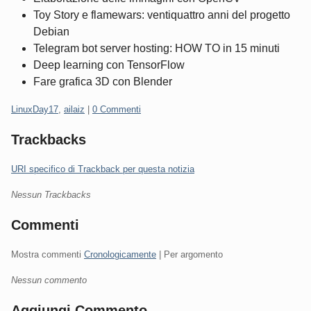
Toy Story e flamewars: ventiquattro anni del progetto
Debian
Telegram bot server hosting: HOW TO in 15 minuti
Deep learning con TensorFlow
Fare grafica 3D con Blender
Categorie:
LinuxDay17
,
ailaiz
|
0 Commenti
Trackbacks
URI specifico di Trackback per questa notizia
Nessun Trackbacks
Commenti
Mostra commenti
Cronologicamente
| Per argomento
Nessun commento
Aggiungi Commento