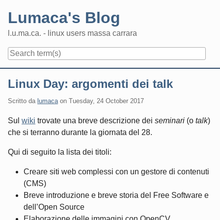
Skip
Lumaca's Blog
to
content
l.u.ma.ca. - linux users massa carrara
Navigation
Linux Day: argomenti dei talk
Scritto da
lumaca
on
Tuesday, 24 October 2017
Sul
wiki
trovate una breve descrizione dei
seminari
(o
talk
)
che si terranno durante la giornata del 28.
Qui di seguito la lista dei titoli:
Creare siti web complessi con un gestore di contenuti
(CMS)
Breve introduzione e breve storia del Free Software e
dell’Open Source
Elaborazione delle immagini con OpenCV