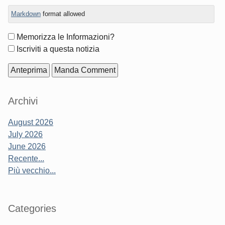
Markdown
format allowed
Form
Memorizza le Informazioni?
options
Iscriviti a questa notizia
Sidebar
Archivi
August 2026
July 2026
June 2026
Recente...
Più vecchio...
Categories