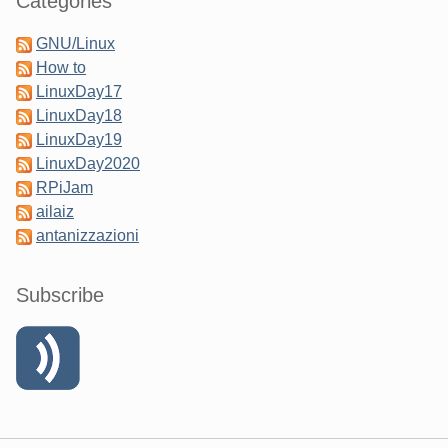
Categories
GNU/Linux
How to
LinuxDay17
LinuxDay18
LinuxDay19
LinuxDay2020
RPiJam
ailaiz
antanizzazioni
Subscribe