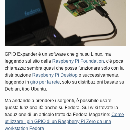
GPIO Expander è un software che gira su Linux, ma
leggendo sul sito della
Raspberry Pi Foundation
, c'è poca
chiarezza: sembra quasi che possa funzionare solo con la
distribuzione
Raspberry Pi Desktop
o successivamente,
leggendo in
giro per la rete
, solo su distribuzioni basate su
Debian, tipo Ubuntu.
Ma andando a prendere i sorgenti, è possibile usare
questa funzionalità anche su Fedora. Sul wiki trovate la
traduzione di un articolo tratto da Fedora Magazine:
Come
utilizzare i pin GPIO di un Raspberry Pi Zero da una
workstation Fedora