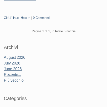
Categorie:
GNU/Linux
,
How to
|
0 Commenti
Pagination
Pagina 1 di 1, in totale 5 notizie
Sidebar
Archivi
August 2026
July 2026
June 2026
Recente...
Più vecchio...
Categories