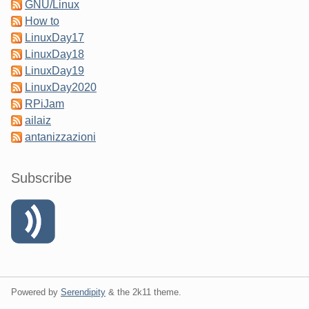
GNU/Linux
How to
LinuxDay17
LinuxDay18
LinuxDay19
LinuxDay2020
RPiJam
ailaiz
antanizzazioni
Subscribe
Powered by
Serendipity
& the
2k11
theme.