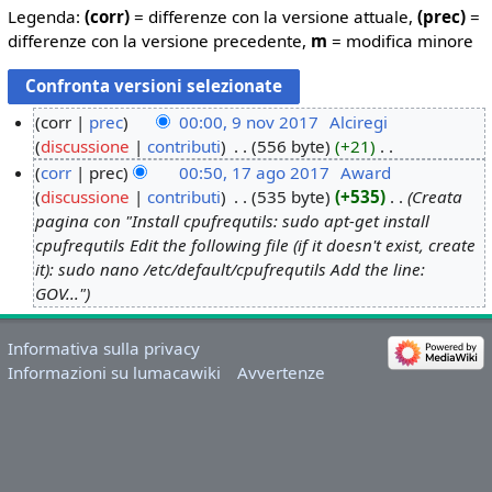
Legenda:
(corr)
= differenze con la versione attuale,
(prec)
=
differenze con la versione precedente,
m
= modifica minore
corr
prec
00:00, 9 nov 2017
‎
Alciregi
discussione
contributi
‎
556 byte
+21
‎
9
N
corr
prec
00:50, 17 ago 2017
‎
Award
n
e
discussione
contributi
‎
535 byte
+535
‎
Creata
o
1
s
pagina con "Install cpufrequtils: sudo apt-get install
v
7
s
cpufrequtils Edit the following file (if it doesn't exist, create
2
a
u
it): sudo nano /etc/default/cpufrequtils Add the line:
0
g
n
GOV..."
1
o
o
7
2
g
Informativa sulla privacy
0
g
Informazioni su lumacawiki
Avvertenze
1
e
7
t
t
o
d