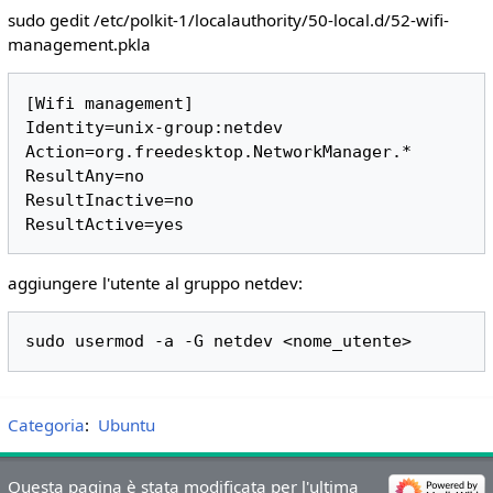
sudo gedit /etc/polkit-1/localauthority/50-local.d/52-wifi-
management.pkla
[Wifi management]

Identity=unix-group:netdev

Action=org.freedesktop.NetworkManager.*

ResultAny=no

ResultInactive=no

aggiungere l'utente al gruppo netdev:
Categoria
:
Ubuntu
Questa pagina è stata modificata per l'ultima