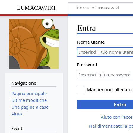
lumacawiki
Entra
Nome utente
Password
Navigazione
Mantienimi collegato
Pagina principale
Ultime modifiche
Entra
Una pagina a caso
Aiuto
Aiuto con l'acc
Hai dimenticato la 
Eventi