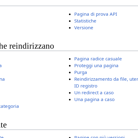
Pagina di prova API
Statistiche
Versione
he reindirizzano
Pagina radice casuale
a
Proteggi una pagina
Purga
ina
Reindirizzamento da file, ute
ID registro
Un redirect a caso
Una pagina a caso
categoria
te
te
Pagine con più versioni