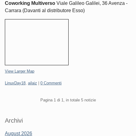
Coworking Multiverso
Viale Galileo Galilei, 36 Avenza -
Carrara (Davanti al distributore Esso)
View Larger Map
Categorie:
LinuxDay18
,
ailaiz
|
0 Commenti
Pagination
Pagina 1 di 1, in totale 5 notizie
Sidebar
Archivi
August 2026