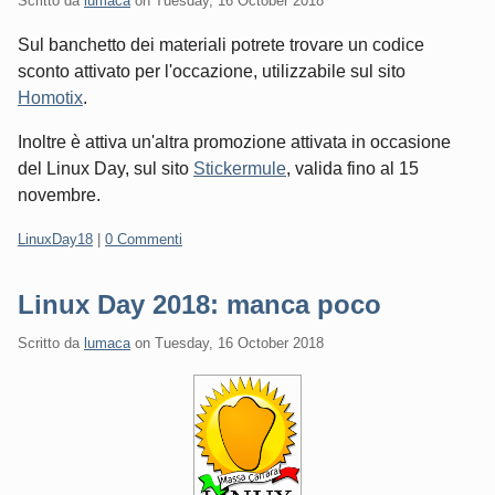
Scritto da
lumaca
on
Tuesday, 16 October 2018
Sul banchetto dei materiali potrete trovare un codice
sconto attivato per l'occazione, utilizzabile sul sito
Homotix
.
Inoltre è attiva un'altra promozione attivata in occasione
del Linux Day, sul sito
Stickermule
, valida fino al 15
novembre.
Categorie:
LinuxDay18
|
0 Commenti
Linux Day 2018: manca poco
Scritto da
lumaca
on
Tuesday, 16 October 2018