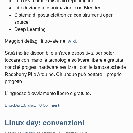
LuaTeX, come sofisticato reporting tool
Introduzione alle animazioni con Blender
Sistema di posta elettronica con strumenti open
source
Deep Learning
Maggiori dettagli li trovate nel
wiki
.
Sarà inoltre disponibile un'area espositiva, per poter
toccare con mano le tecnologie software libere e gratuite,
nonché progetti hardware realizzati con le famose schede
Raspberry Pi e Arduino. Chiunque può portare il proprio
progetto.
L'ingresso è ovviamente libero e gratuito.
Categorie:
LinuxDay18
,
ailaiz
|
0 Commenti
Linux day: convenzioni