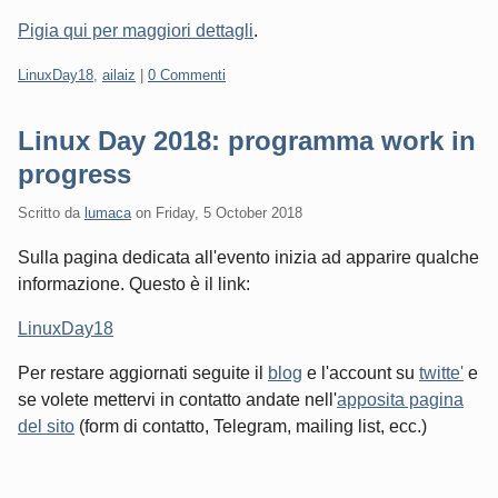
Pigia qui per maggiori dettagli
.
Categorie:
LinuxDay18
,
ailaiz
|
0 Commenti
Linux Day 2018: programma work in
progress
Scritto da
lumaca
on
Friday, 5 October 2018
Sulla pagina dedicata all'evento inizia ad apparire qualche
informazione. Questo è il link:
LinuxDay18
Per restare aggiornati seguite il
blog
e l'account su
twitte'
e
se volete mettervi in contatto andate nell'
apposita pagina
del sito
(form di contatto, Telegram, mailing list, ecc.)