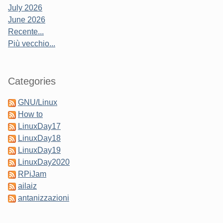
July 2026
June 2026
Recente...
Più vecchio...
Categories
GNU/Linux
How to
LinuxDay17
LinuxDay18
LinuxDay19
LinuxDay2020
RPiJam
ailaiz
antanizzazioni