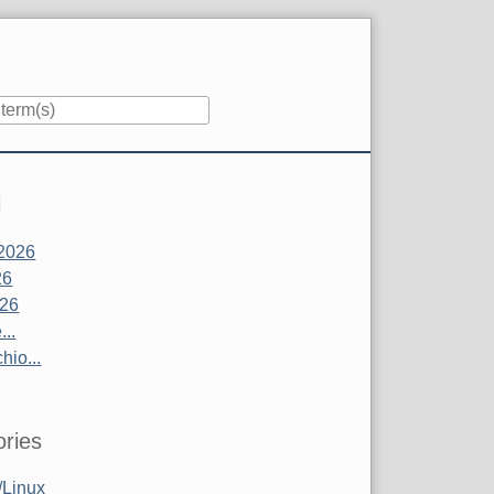
i
2026
26
026
..
hio...
ries
Linux