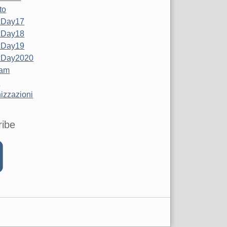
to
xDay17
xDay18
xDay19
xDay2020
Jam
z
izzazioni
ribe