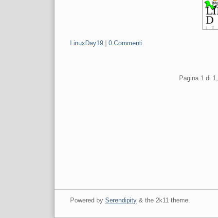
Categorie:
LinuxDay19
|
0 Commenti
Pagination
Pagina 1 di 1,
Powered by
Serendipity
& the
2k11
theme.