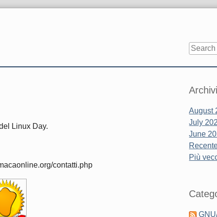
Sidebar
Archiv
August 
July 20
 del Linux Day.
June 2
Recente.
Più vecc
macaonline.org/contatti.php
Catego
GNU/