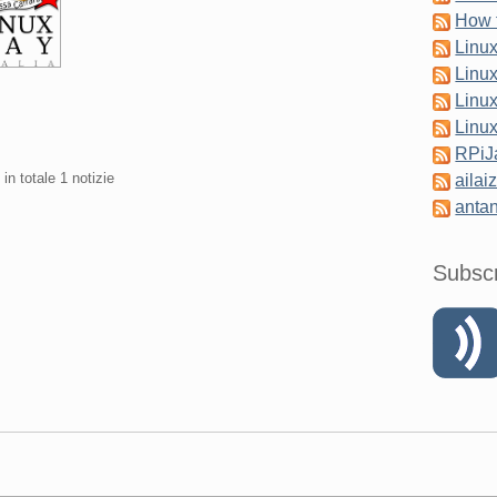
How 
Linu
Linu
Linu
Linu
RPi
 in totale 1 notizie
ailai
antan
Subsc