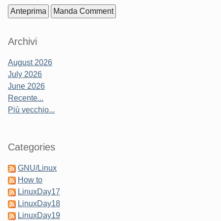
Sidebar
Archivi
August 2026
July 2026
June 2026
Recente...
Più vecchio...
Categories
GNU/Linux
How to
LinuxDay17
LinuxDay18
LinuxDay19